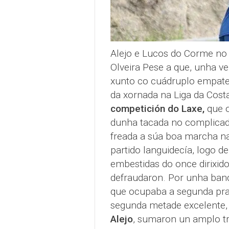
Alejo e Lucos do Corme no 
Olveira Pese a que, unha ve
xunto co cuádruplo empate 
da xornada na Liga da Costa
competición do Laxe,
que o
dunha tacada no complicado
freada a súa boa marcha n
partido languidecía, logo d
embestidas do once dirixid
defraudaron. Por unha band
que ocupaba a segunda praz
segunda metade excelente,
Alejo
, sumaron un amplo tr