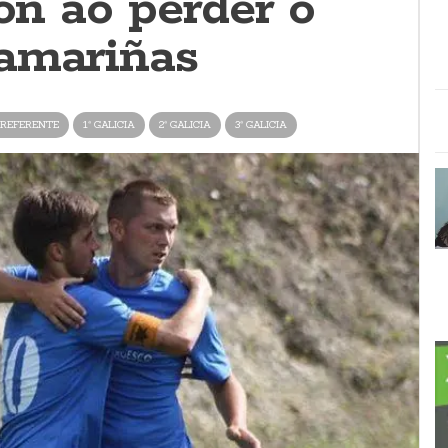
ión ao perder o
amariñas
REFERENTE
1ª GALICIA
2ª GALICIA
3ª GALICIA