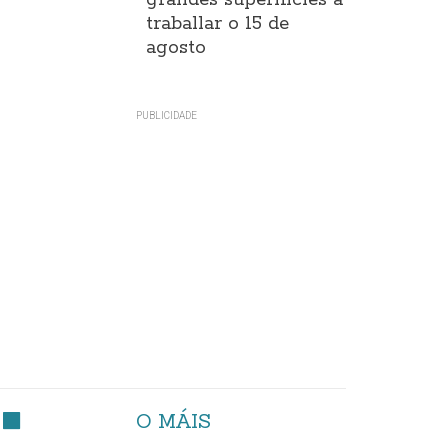
grandes superificies a
traballar o 15 de
agosto
O MÁIS