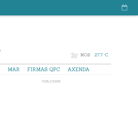
MOS
27.7 °C
S
MAR
FIRMAS QPC
AXENDA