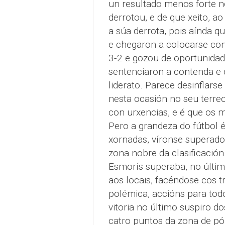
un resultado menos forte n
derrotou, e de que xeito, ao
a súa derrota, pois aínda 
e chegaron a colocarse con
3-2 e gozou de oportunidade
sentenciaron a contenda e 
liderato. Parece desinflarse
nesta ocasión no seu terre
con urxencias, e é que os 
Pero a grandeza do fútbol é
xornadas, víronse superado
zona nobre da clasificació
Esmorís superaba, no últim
aos locais, facéndose cos t
polémica, accións para todo
vitoria no último suspiro d
catro puntos da zona de p