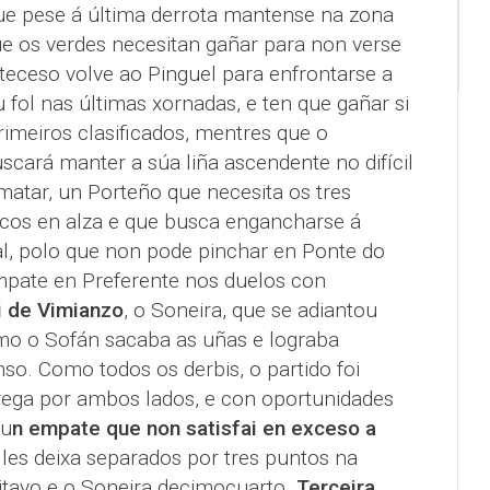
que pese á última derrota mantense na zona
e os verdes necesitan gañar para non verse
eceso volve ao Pinguel para enfrontarse a
fol nas últimas xornadas, e ten que gañar si
rimeiros clasificados, mentres que o
cará manter a súa liña ascendente no difícil
matar, un Porteño que necesita os tres
icos en alza e que busca engancharse á
al, polo que non pode pinchar en Ponte do
pate en Preferente nos duelos con
i de Vimianzo
, o Soneira, que se adiantou
mo o Sofán sacaba as uñas e lograba
so. Como todos os derbis, o partido foi
trega por ambos lados, e con oportunidades
 u
n empate que non satisfai en exceso a
lles deixa separados por tres puntos na
oitavo e o Soneira decimocuarto.
Terceira