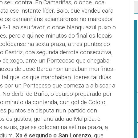
o seu contra. En Camariñas, o once local
 ata ese instante líder, Baio, que vendeu cara
que os camariñáns adiantáronse no marcador
 3-1 ao seu favor, o once blanquiazul puxo o
s, pero a quince minutos do final os locais
colócanse na sexta praza, a tres puntos do
 o Castriz, coa segunda derrota consecutiva,
o de xogo, ante un Ponteceso que chegaba
mozos de José Barca non andaban moi finos.
 tal que, os que marchaban líderes fai dúas
s por un Ponteceso que comeza a albiscar a
n. No derbi de Buño, o equipo preparado por
o minuto da contenda, cun gol de Cololo,
res puntos en disputa nun partido con
s os gustos, gol anulado ao Malpica, e
os azuis, que se colocan na sétima praza, a
ódium.
Xa é segundo o San Lorenzo
, que