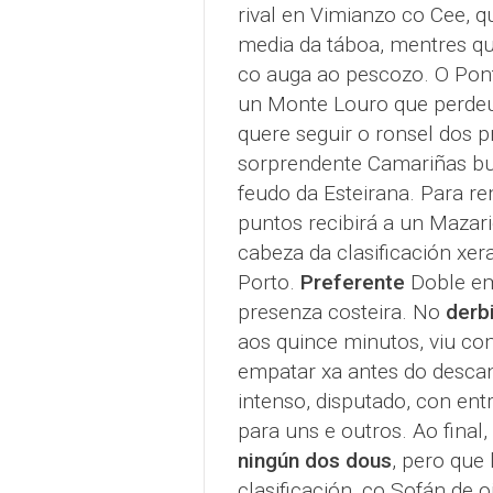
rival en Vimianzo co Cee, 
media da táboa, mentres qu
co auga ao pescozo. O Pont
un Monte Louro que perdeu 
quere seguir o ronsel dos p
sorprendente Camariñas bus
feudo da Esteirana. Para re
puntos recibirá a un Mazar
cabeza da clasificación xer
Porto.
Preferente
Doble em
presenza costeira. No
derb
aos quince minutos, viu co
empatar xa antes do descan
intenso, disputado, con en
para uns e outros. Ao final,
ningún dos dous
, pero que 
clasificación, co Sofán de 