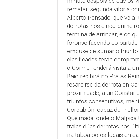
minuto despois de que os v
rematar, segunda vitoria co
Alberto Pensado, que ve a 
derrotas nos cinco primeir
termina de arrincar, e co q
fóronse facendo co partido
empuxe de sumar o triunfo.
clasificados terán comprom
o Corme renderá visita a u
Baio recibirá no Pratas Rei
resarcirse da derrota en Ca
proximidade, a un Coristanc
triunfos consecutivos, men
Corcubión, capaz do mellor
Queimada, onde o Malpica t
tralas dúas derrotas nas úl
na táboa polos locais en ca