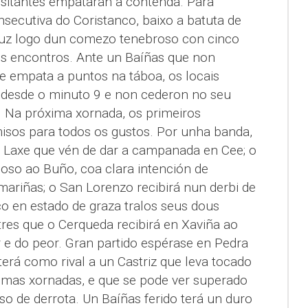
isitantes empataran a contenda. Para
nsecutiva do Coristanco, baixo a batuta de
luz logo dun comezo tenebroso con cinco
os encontros. Ante un Baíñas que non
ue empata a puntos na táboa, os locais
 desde o minuto 9 e non cederon no seu
 Na próxima xornada, os primeiros
isos para todos os gustos. Por unha banda,
n Laxe que vén de dar a campanada en Cee; o
noso ao Buño, coa clara intención de
mariñas; o San Lorenzo recibirá nun derbi de
o en estado de graza tralos seus dous
tres que o Cerqueda recibirá en Xaviña ao
 e do peor. Gran partido espérase en Pedra
erá como rival a un Castriz que leva tocado
timas xornadas, e que se pode ver superado
so de derrota. Un Baíñas ferido terá un duro