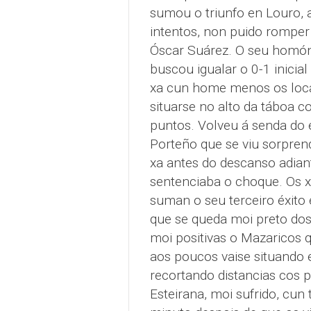
sumou o triunfo en Louro, 
intentos, non puido romper 
Óscar Suárez. O seu homóni
buscou igualar o 0-1 inicial
xa cun home menos os loca
situarse no alto da táboa 
puntos. Volveu á senda do 
Porteño que se viu sorprend
xa antes do descanso adia
sentenciaba o choque. Os x
suman o seu terceiro éxito e
que se queda moi preto do
moi positivas o Mazaricos 
aos poucos vaise situando 
recortando distancias cos pr
Esteirana, moi sufrido, cun