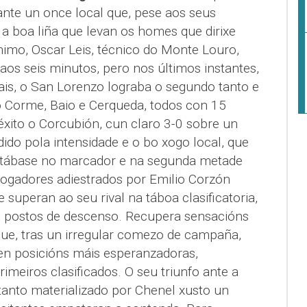
ante un once local que, pese aos seus
a boa liña que levan os homes que dirixe
mo, Oscar Leis, técnico do Monte Louro,
 aos seis minutos, pero nos últimos instantes,
is, o San Lorenzo lograba o segundo tanto e
co Corme, Baio e Cerqueda, todos con 15
éxito o Corcubión, cun claro 3-0 sobre un
ido pola intensidade e o bo xogo local, que
ntábase no marcador e na segunda metade
ogadores adiestrados por Emilio Corzón
 superan ao seu rival na táboa clasificatoria,
s postos de descenso. Recupera sensacións
que, tras un irregular comezo de campaña,
en posicións máis esperanzadoras,
imeiros clasificados. O seu triunfo ante a
 tanto materializado por Chenel xusto un