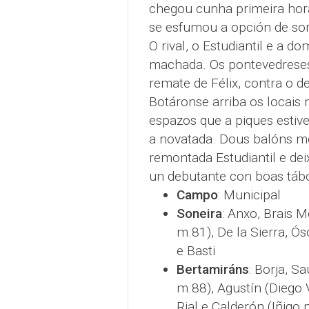
chegou cunha primeira hora 
se esfumou a opción de sor
O rival, o Estudiantil e a do
machada. Os pontevedreses
remate de Félix, contra o d
Botáronse arriba os locais
espazos que a piques estive
a novatada. Dous balóns mo
remontada Estudiantil e de
un debutante con boas tá
Campo
: Municipal
Soneira
: Anxo, Brais 
m.81), De la Sierra, Ó
e Basti
Bertamiráns
: Borja, S
m.88), Agustín (Diego V
Rial e Calderón (Iñigo 