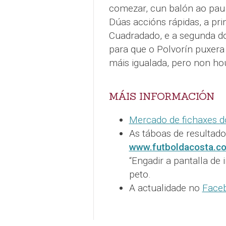
comezar, cun balón ao pau 
Dúas accións rápidas, a pr
Cuadradado, e a segunda do 
para que o Polvorín puxera
máis igualada, pero non ho
MÁIS INFORMACIÓN
Mercado de fichaxes d
As táboas de resultado
www.futboldacosta.c
“Engadir a pantalla de 
peto.
A actualidade no
Faceb