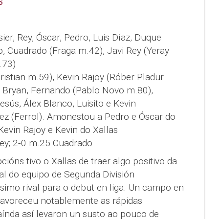
S
sier, Rey, Óscar, Pedro, Luis Díaz, Duque
o, Cuadrado (Fraga m.42), Javi Rey (Yeray
.73)
Cristian m.59), Kevin Rajoy (Róber Pladur
, Bryan, Fernando (Pablo Novo m.80),
esús, Álex Blanco, Luisito e Kevin
ez (Ferrol). Amonestou a Pedro e Óscar do
Kevin Rajoy e Kevin do Xallas
Rey; 2-0 m.25 Cuadrado
ións tivo o Xallas de traer algo positivo da
lial do equipo de Segunda División
imo rival para o debut en liga. Un campo en
 favoreceu notablemente as rápidas
 aínda así levaron un susto ao pouco de