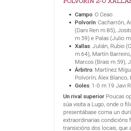
POLVORÍN 2-0 XALLA
Campo
: O Ceao
Polvorín
: Cacharrón, A
(Dani Ren m.85), Josit
m.59) e Palas (Julio m
Xallas
: Julián, Rubio (
m.64), Martín Barreiro
Marcos (Brais m.59), J
Árbitro
: Martínez Mígu
Polvorín; Álex Blanco, 
Goles
: 1-0 m.19 Javi 
Un rival superior
Poucas opc
súa visita a Lugo, onde o fi
presentábase coma un durís
extraordinarias condicións
transicións dos locais, que