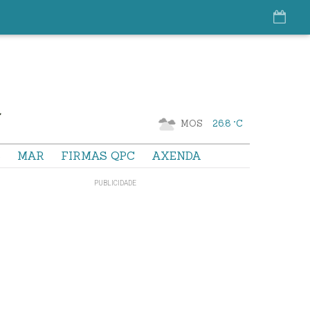
MOS
26.8 °C
S
MAR
FIRMAS QPC
AXENDA