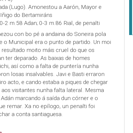
ada (Lugo). Amonestou a Aarón, Mayor e
 Iñigo do Bertamiráns
 0-2 m.58 Adan; 0-3 m.86 Rial, de penalti
zou con bo pé a andaina do Soneira pola
e o Municipal era o punto de partido. Un moi
 resultado moito máis cruel do que os
an ter deparado. As baixas de homes
chi, así como a falta de puntería nunha
ron losas insalvables. Javi e Basti erraron
iro acto, e cando estaba a piques de chegar
aos visitantes nunha falta lateral. Mesma
 Adán marcando á saída dun córner e o
 remar. Xa no epílogo, un penalti foi
echar a conta santiaguesa.