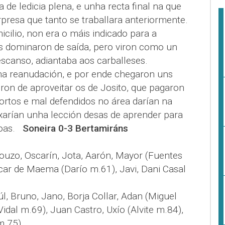
de ledicia plena, e unha recta final na que
presa que tanto se traballara anteriormente.
micilio, non era o máis indicado para a
 dominaron de saída, pero viron como un
escanso, adiantaba aos carballeses.
 na reanudación, e por ende chegaron uns
ron de aproveitar os de Josito, que pagaron
rtos e mal defendidos no área darían na
ixarían unha lección desas de aprender para
boas.
Soneira 0-3 Bertamiráns
Mouzo, Oscarín, Jota, Aarón, Mayor (Fuentes
scar de Maema (Darío m.61), Javi, Dani Casal
aúl, Bruno, Jano, Borja Collar, Adan (Miguel
idal m.69), Juan Castro, Uxío (Alvite m.84),
m.75)