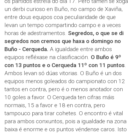
os partidos estrela do día 17. Pero tamén se xoga
un derbi curioso en Buño, no campo de Xaviña,
entre dous equipos coa peculiaridade de que
levan un tempo compartindo campo e a veces
horas de adestramentos.
Segredos, o que se di
segredos non cremos que haxa o domingo no
Buño - Cerqueda.
A igualdade entre ambos
equipos refléxase na clasificación.
O Buño é 9º
con 13 puntos e o Cerqueda 11º con 11 puntos
.
Ambos levan só dúas vitorias. O Buño é un dos
equipos menos goleados do campionato con 12
tantos en contra, pero é o menos anotador con
10 goles a favor. O Cerqueda ten cifras máis
normais, 15 a favor e 18 en contra, pero
tampouco para tirar cohetes. O encontro é vital
para ambos conxuntos, pois a igualdade na zona
baixa é enorme e os puntos véndense caros. Isto