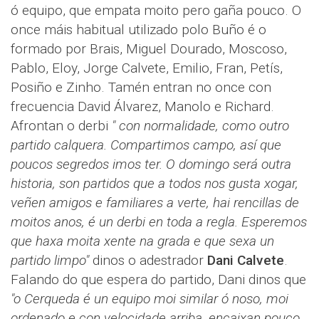
ó equipo, que empata moito pero gaña pouco. O
once máis habitual utilizado polo Buño é o
formado por Brais, Miguel Dourado, Moscoso,
Pablo, Eloy, Jorge Calvete, Emilio, Fran, Petís,
Posiño e Zinho. Tamén entran no once con
frecuencia David Álvarez, Manolo e Richard.
Afrontan o derbi
" con normalidade, como outro
partido calquera. Compartimos campo, así que
poucos segredos imos ter. O domingo será outra
historia, son partidos que a todos nos gusta xogar,
veñen amigos e familiares a verte, hai rencillas de
moitos anos, é un derbi en toda a regla. Esperemos
que haxa moita xente na grada e que sexa un
partido limpo"
dinos o adestrador
Dani Calvete
.
Falando do que espera do partido, Dani dinos que
"o Cerqueda é un equipo moi similar ó noso, moi
ordenado e con velocidade arriba, encaixan pouco