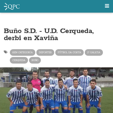
Buño S.D. - U.D. Cerqueda,
derbi en Xaviña
SEN CATEGORÍA
DEPORTES
FÚTBOL DA COSTA
2ª GALICIA
CERQUEDA
BUÑO