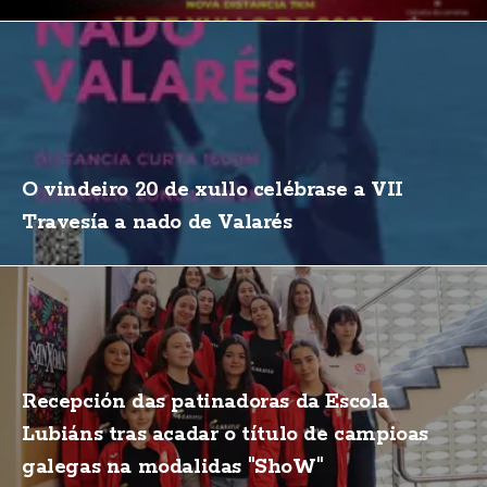
O vindeiro 20 de xullo celébrase a VII
Travesía a nado de Valarés
Recepción das patinadoras da Escola
Lubiáns tras acadar o título de campioas
galegas na modalidas "ShoW"