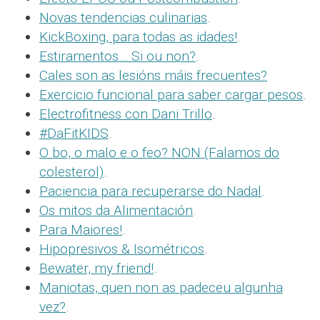
Novas tendencias culinarias
.
KickBoxing, para todas as idades!
.
Estiramentos… Si ou non?
.
Cales son as lesións máis frecuentes?
Exercicio funcional para saber cargar pesos
.
Electrofitness con Dani Trillo
.
#DaFitKIDS
.
O bo, o malo e o feo? NON (Falamos do
colesterol)
.
Paciencia para recuperarse do Nadal
.
Os mitos da Alimentación
.
Para Maiores!
.
Hipopresivos & Isométricos
.
Bewater, my friend!
.
Maniotas, quen non as padeceu algunha
vez?
.