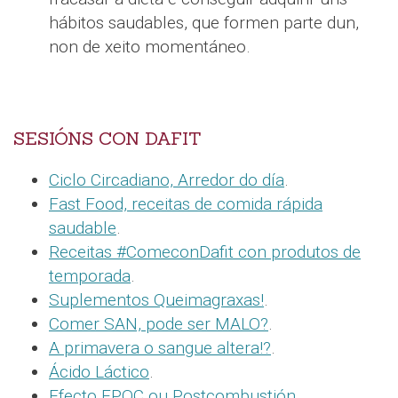
hábitos saudables, que formen parte dun,
non de xeito momentáneo.
SESIÓNS CON DAFIT
Ciclo Circadiano, Arredor do día
.
Fast Food, receitas de comida rápida
saudable
.
Receitas #ComeconDafit con produtos de
temporada
.
Suplementos Queimagraxas!
.
Comer SAN, pode ser MALO?
.
A primavera o sangue altera!?
.
Ácido Láctico
.
Efecto EPOC ou Postcombustión
.