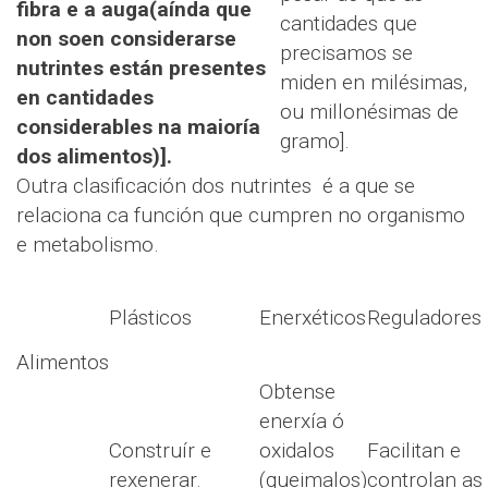
fibra e a auga(aínda que
cantidades que
non soen considerarse
precisamos se
nutrintes están presentes
miden en milésimas,
en cantidades
ou millonésimas de
considerables na maioría
gramo].
dos alimentos)].
Outra clasificación dos nutrintes é a que se
relaciona ca función que cumpren no organismo
e metabolismo.
Plásticos
Enerxéticos
Reguladores
Alimentos
Obtense
enerxía ó
Construír e
oxidalos
Facilitan e
rexenerar.
(queimalos)
controlan as