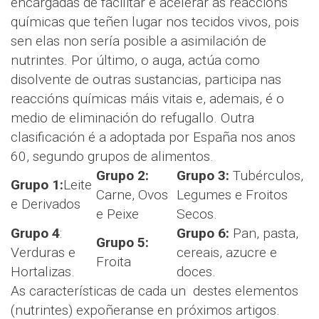
encargadas de facilitar e acelerar as reaccións
químicas que teñen lugar nos tecidos vivos, pois
sen elas non sería posible a asimilación de
nutrintes. Por último, o auga, actúa como
disolvente de outras sustancias, participa nas
reaccións químicas máis vitais e, ademais, é o
medio de eliminación do refugallo. Outra
clasificación é a adoptada por España nos anos
60, segundo grupos de alimentos.
Grupo 2:
Grupo 3:
Tubérculos,
Grupo 1:
Leite
Carne, Ovos
Legumes e Froitos
e Derivados
e Peixe
Secos.
Grupo 4
:
Grupo 6:
Pan, pasta,
Grupo 5:
Verduras e
cereais, azucre e
Froita
Hortalizas.
doces.
As características de cada un destes elementos
(nutrintes) expoñeranse en próximos artigos.