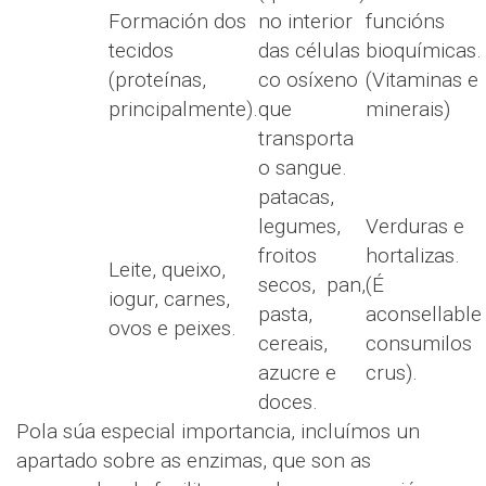
Formación dos
no interior
funcións
tecidos
das células
bioquímicas.
(proteínas,
co osíxeno
(Vitaminas e
principalmente).
que
minerais)
transporta
o sangue.
patacas,
legumes,
Verduras e
froitos
hortalizas.
Leite, queixo,
secos, pan,
(É
iogur, carnes,
pasta,
aconsellable
ovos e peixes.
cereais,
consumilos
azucre e
crus).
doces.
Pola súa especial importancia, incluímos un
apartado sobre as enzimas, que son as