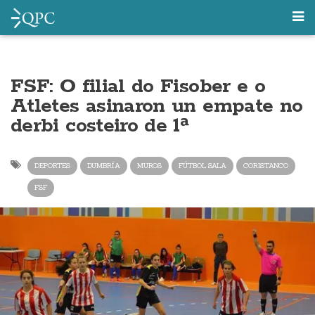
FSF: O filial do Fisober e o
Atletes asinaron un empate no
derbi costeiro de 1ª
DEPORTES
DUMBRÍA
MUROS
FÚTBOL SALA
CORISTANCO
FSF