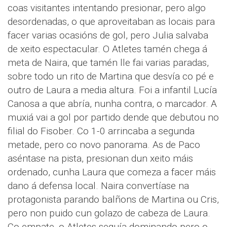
coas visitantes intentando presionar, pero algo
desordenadas, o que aproveitaban as locais para
facer varias ocasións de gol, pero Julia salvaba
de xeito espectacular. O Atletes tamén chega á
meta de Naira, que tamén lle fai varias paradas,
sobre todo un rito de Martina que desvía co pé e
outro de Laura a media altura. Foi a infantil Lucía
Canosa a que abría, nunha contra, o marcador. A
muxiá vai a gol por partido dende que debutou no
filial do Fisober. Co 1-0 arrincaba a segunda
metade, pero co novo panorama. As de Paco
aséntase na pista, presionan dun xeito máis
ordenado, cunha Laura que comeza a facer máis
dano á defensa local. Naira convertíase na
protagonista parando balñons de Martina ou Cris,
pero non puido cun golazo de cabeza de Laura.
Co empate, o Atletes seguía dominando pero o