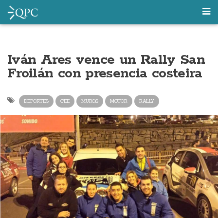
Iván Ares vence un Rally San
Froilán con presencia costeira
DEPORTES
CEE
MUROS
MOTOR
RALLY