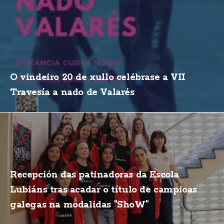
O vindeiro 20 de xullo celébrase a VII
Travesía a nado de Valarés
Recepción das patinadoras da Escola
Lubiáns tras acadar o título de campioas
galegas na modalidas "ShoW"