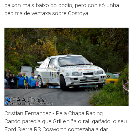
caixón máis baixo do podio, pero con só unha
décima de ventaxa sobre Costoya.
Cristian Fernandez - Pe a Chapa Racing
Cando parecía que Grille tiña o rali gañado, o seu
Ford Sierra RS Cosworth comezaba a dar