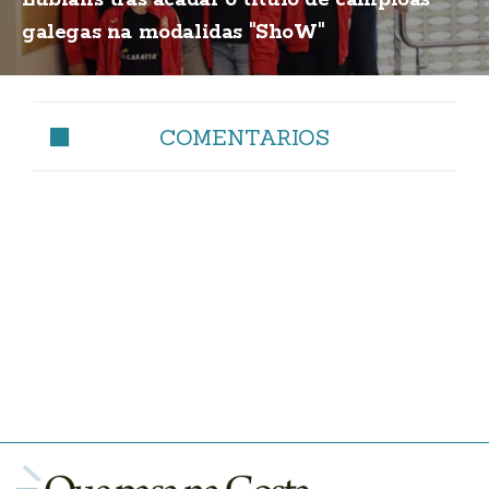
Lubiáns tras acadar o título de campioas
galegas na modalidas "ShoW"
COMENTARIOS