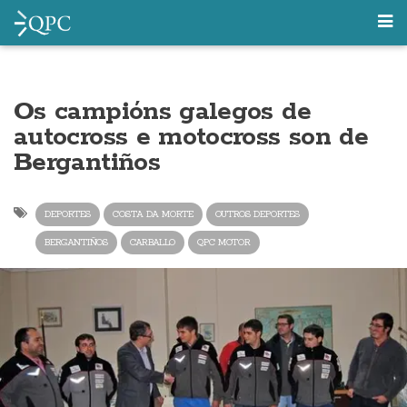
Os campións galegos de
autocross e motocross son de
Bergantiños
DEPORTES
COSTA DA MORTE
OUTROS DEPORTES
BERGANTIÑOS
CARBALLO
QPC MOTOR