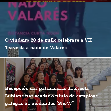
O vindeiro 20 de xullo celébrase a VII
Travesía a nado de Valarés
Recepción das patinadoras da Escola
Lubiáns tras acadar o título de campioas
galegas na modalidas "ShoW"