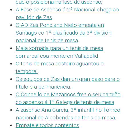
que o posiciona na fase de ascenso
:
A Fase de Ascenso á 2ª Nacional chega ao
pavillón de Zas
O AD Zas Ponciano Nieto empata en
Santiago co 1º clasificado da 3ª división
nacional de tenis de mesa
.
Mala xornada para un tenis de mesa
comarcal coa mente en Valladolid
O tenis de mesa costeiro aguantou o
temporal
.
Os equipos de Zas dan un gran paso cara o
título e a permanencia
.
O Concello de Mazaricos frea o seu camiño
do ascenso á 1ª Galega de tenis de mesa
.
A zasense Ana García, 3ª infantil no Torneo
nacional de Alcobendas de tenis de mesa
.
Empate e todos contentos
.