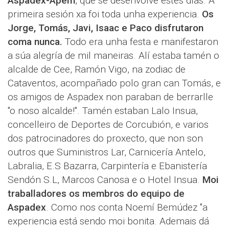
Aspadex-Apem
, que se desenvolve estes días. A
primeira sesión xa foi toda unha experiencia.
Os
Jorge, Tomás, Javi, Isaac e Paco disfrutaron
coma nunca.
Todo era unha festa e manifestaron
a súa alegría de mil maneiras. Alí estaba tamén o
alcalde de Cee, Ramón Vigo, na zodiac de
Cataventos, acompañado polo gran can Tomás, e
os amigos de Aspadex non paraban de berrarlle
"o noso alcalde!". Tamén estaban Lalo Insua,
concelleiro de Deportes de Corcubión, e varios
dos patrocinadores do proxecto, que non son
outros que Suministros Lar, Carnicería Antelo,
Labralia, E.S Bazarra, Carpintería e Ebanistería
Sendón S.L, Marcos Canosa e o Hotel Insua.
Moi
traballadores os membros do equipo de
Aspadex
. Como nos conta Noemí Bemúdez "a
experiencia está sendo moi bonita. Ademais dá