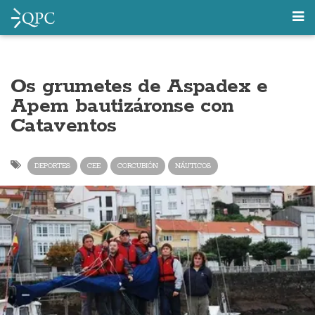
Os grumetes de Aspadex e
Apem bautizáronse con
Cataventos
DEPORTES
CEE
CORCUBIÓN
NÁUTICOS