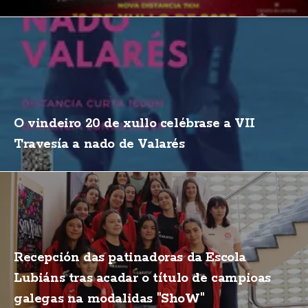
O vindeiro 20 de xullo celébrase a VII
Travesía a nado de Valarés
Recepción das patinadoras da Escola
Lubiáns tras acadar o título de campioas
galegas na modalidas "ShoW"