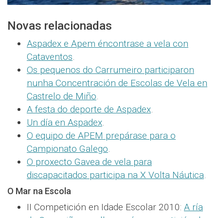
Novas relacionadas
Aspadex e Apem éncontrase a vela con
Cataventos
.
Os pequenos do Carrumeiro participaron
nunha Concentración de Escolas de Vela en
Castrelo de Miño
.
A festa do deporte de Aspadex
.
Un día en Aspadex
.
O equipo de APEM prepárase para o
Campionato Galego
.
O proxecto Gavea de vela para
discapacitados participa na X Volta Náutica
.
O Mar na Escola
II Competición en Idade Escolar 2010:
A ría