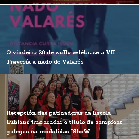
O vindeiro 20 de xullo celébrase a VII
Travesía a nado de Valarés
Recepción das patinadoras da Escola
Lubiáns tras acadar o título de campioas
galegas na modalidas "ShoW"