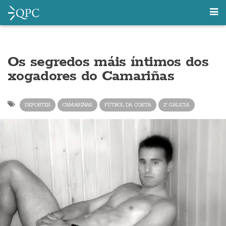
Os segredos máis íntimos dos
xogadores do Camariñas
DEPORTES
CAMARIÑAS
FÚTBOL DA COSTA
2ª GALICIA