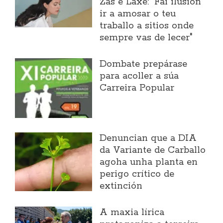
Zas e Laxe: "Fai ilusión
ir a amosar o teu
traballo a sitios onde
sempre vas de lecer"
Dombate prepárase
para acoller a súa
Carreira Popular
Denuncian que a DIA
da Variante de Carballo
agoha unha planta en
perigo crítico de
extinción
A maxia lírica