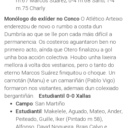
m.67 Marcos Suárez; 0-4 m.68 Santi; 1-4
m.75 Charly
Monólogo do exlíder no Conco
O Atlético Arteixo
enderezou de novo o rumbo a costa dun
Dumbría ao que se lle pon cada máis difícil a
permanencia. Os costeiros aguantaron ben no
primeiro acto, aínda que Otero finalizou a gol
unha boa acción colectiva. Houbo unha lixeira
mellora á volta dos vestiarios, pero o tanto do
eterno Marcos Suárez finiquitou o choque. Un
carnotán (Manu) e un camariñán (Pablo Vigo)
formaron nos visitantes, ademais dun colexiado
bergantiñán.
Estudiantil 0-0 Xallas
Campo
: San Martiño
Estudiantil
: Makelele, Aguado, Mateo, Ander,
Peiteado, Guille, Iker (Pintado m.58),
Alfonso, David Nogueira, Brais Calvo e