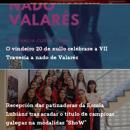
O vindeiro 20 de xullo celébrase a VII
Travesía a nado de Valarés
Recepción das patinadoras da Escola
Lubiáns tras acadar o título de campioas
galegas na modalidas "ShoW"