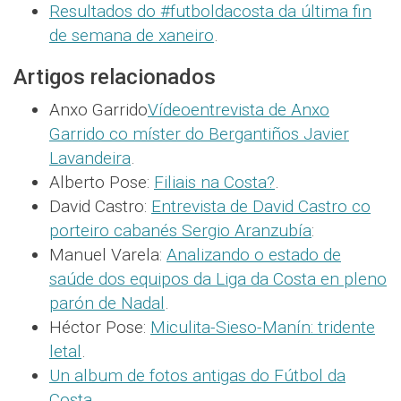
Resultados do #futboldacosta da última fin
de semana de xaneiro
.
Artigos relacionados
Anxo Garrido
Vídeoentrevista de Anxo
Garrido co míster do Bergantiños Javier
Lavandeira
.
Alberto Pose:
Filiais na Costa?
.
David Castro:
Entrevista de David Castro co
porteiro cabanés Sergio Aranzubía
:
Manuel Varela:
Analizando o estado de
saúde dos equipos da Liga da Costa en pleno
parón de Nadal
.
Héctor Pose:
Miculita-Sieso-Manín: tridente
letal
.
Un album de fotos antigas do Fútbol da
Costa
.