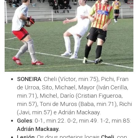
SONEIRA
: Cheli (Víctor, min.75), Pichi, Fran
de Urroa, Sito, Michael, Mayor (Iván Cerilla,
min.71), Michel, Darío (Cristian Figueroa,
min.57), Toni de Muros (Baba, min.71), Richi
(Javi, min.57) e Adrián Mackaay.
Goles
: 0-1, min.22. 0-2, min.49. 1-2, min.85:
Adrián Mackaay.
Lesión
: Os dous porterios locais
Cheli
, con