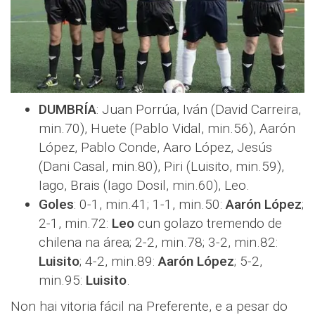
DUMBRÍA
: Juan Porrúa, Iván (David Carreira,
min.70), Huete (Pablo Vidal, min.56), Aarón
López, Pablo Conde, Aaro López, Jesús
(Dani Casal, min.80), Piri (Luisito, min.59),
Iago, Brais (Iago Dosil, min.60), Leo.
Goles
: 0-1, min.41; 1-1, min.50:
Aarón López
;
2-1, min.72:
Leo
cun golazo tremendo de
chilena na área; 2-2, min.78; 3-2, min.82:
Luisito
; 4-2, min.89:
Aarón López
; 5-2,
min.95:
Luisito
.
Non hai vitoria fácil na Preferente, e a pesar do