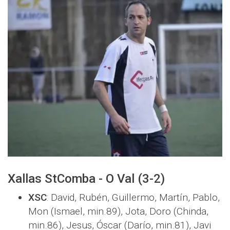
Xallas StComba - O Val (3-2)
XSC
: David, Rubén, Guillermo, Martín, Pablo,
Mon (Ismael, min.89), Jota, Doro (Chinda,
min.86), Jesus, Óscar (Darío, min.81), Javi