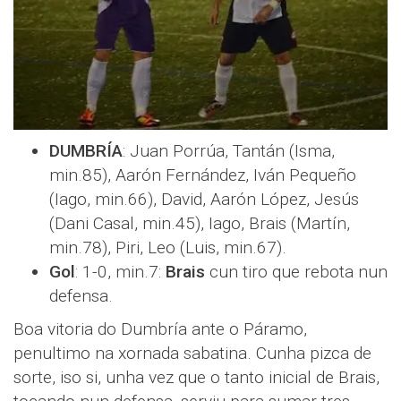
DUMBRÍA
: Juan Porrúa, Tantán (Isma,
min.85), Aarón Fernández, Iván Pequeño
(Iago, min.66), David, Aarón López, Jesús
(Dani Casal, min.45), Iago, Brais (Martín,
min.78), Piri, Leo (Luis, min.67).
Gol
: 1-0, min.7:
Brais
cun tiro que rebota nun
defensa.
Boa vitoria do Dumbría ante o Páramo,
penultimo na xornada sabatina. Cunha pizca de
sorte, iso si, unha vez que o tanto inicial de Brais,