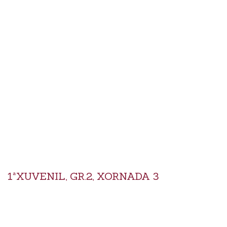
1ªXUVENIL, GR.2, XORNADA 3