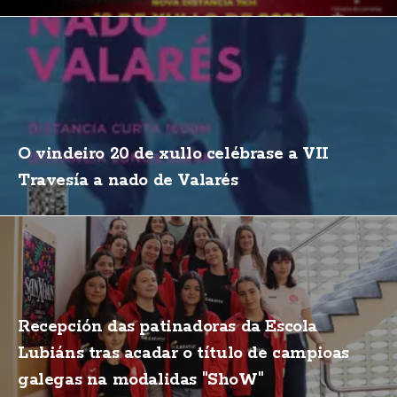
O vindeiro 20 de xullo celébrase a VII
Travesía a nado de Valarés
Recepción das patinadoras da Escola
Lubiáns tras acadar o título de campioas
galegas na modalidas "ShoW"