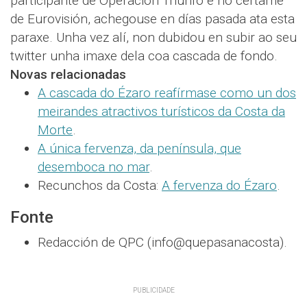
participante de Operación Triunfo e no certame
de Eurovisión, achegouse en días pasada ata esta
paraxe. Unha vez alí, non dubidou en subir ao seu
twitter unha imaxe dela coa cascada de fondo.
Novas relacionadas
A cascada do Ézaro reafírmase como un dos
meirandes atractivos turísticos da Costa da
Morte
.
A única fervenza, da península, que
desemboca no mar
.
Recunchos da Costa:
A fervenza do Ézaro
.
Fonte
Redacción de QPC (info@quepasanacosta).