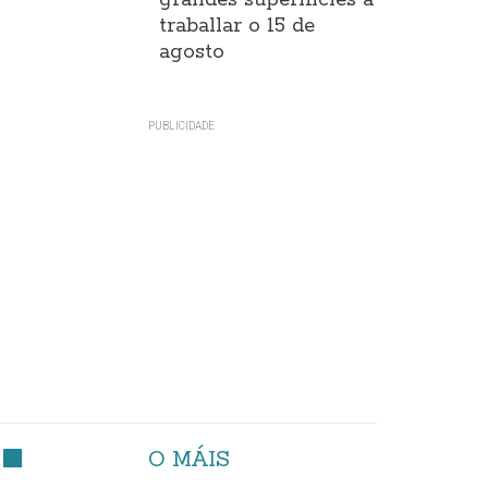
grandes superificies a
traballar o 15 de
agosto
O MÁIS