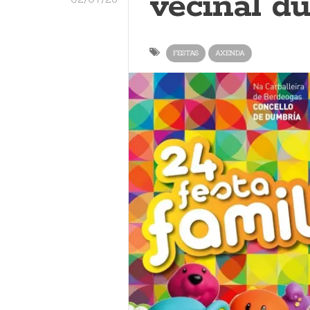
veciñal d
FESTAS
AXENDA