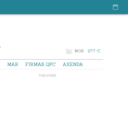
MOS
27.7 °C
S
MAR
FIRMAS QPC
AXENDA