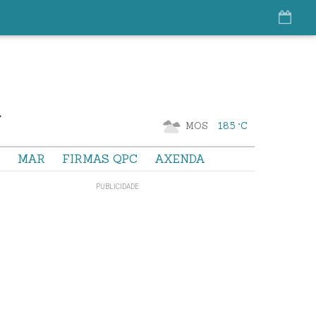
MOS
18.5 °C
S
MAR
FIRMAS QPC
AXENDA