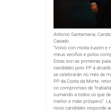
Antonio Santamaria, Candid
Casado
“Volvo con moita ilusión e 
meus veciños e polos comp
Estas son as primeiras pal
candidato polo PP á alcald
se celebrarán no mes de ma
PP da Costa da Morte, reto
co compromiso de “traballa
sumando a todos os que des
mellor e máis próspero”. Lig
novo candidato responde a