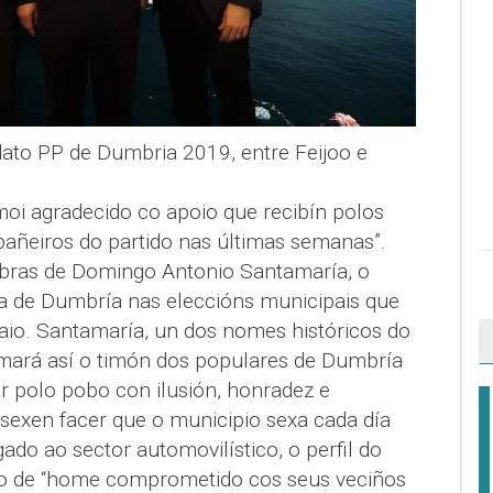
ato PP de Dumbria 2019, entre Feijoo e
moi agradecido co apoio que recibín polos
añeiros do partido nas últimas semanas”.
abras de Domingo Antonio Santamaría, o
ía de Dumbría nas eleccións municipais que
io. Santamaría, un dos nomes históricos do
mará así o timón dos populares de Dumbría
r polo pobo con ilusión, honradez e
exen facer que o municipio sexa cada día
ado ao sector automovilístico, o perfil do
o de “home comprometido cos seus veciños