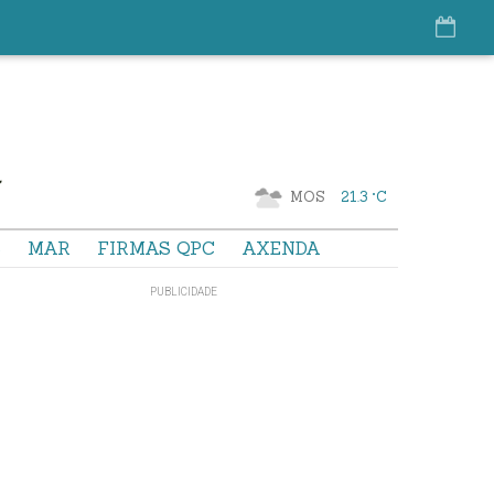
MOS
21.3 °C
S
MAR
FIRMAS QPC
AXENDA