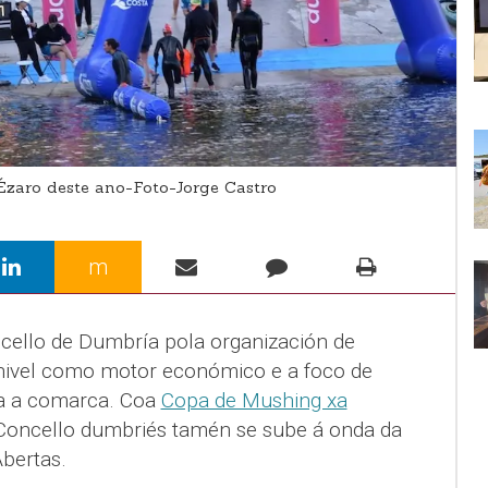
Ézaro deste ano-Foto-Jorge Castro
m
cello de Dumbría pola organización de
 nivel como motor económico e a foco de
oda a comarca. Coa
Copa de Mushing xa
 Concello dumbriés tamén se sube á onda da
bertas.