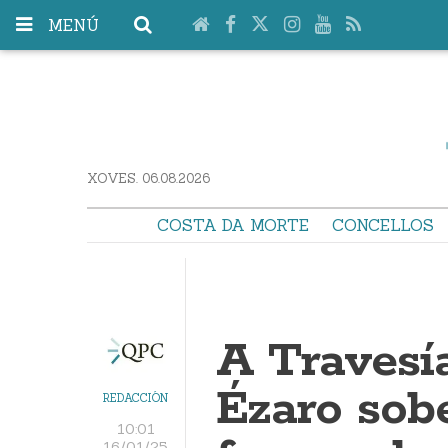
MENÚ
XOVES. 06.08.2026
COSTA DA MORTE
CONCELLOS
A Travesí
Ézaro sob
REDACCIÓN
10:01
16/01/25