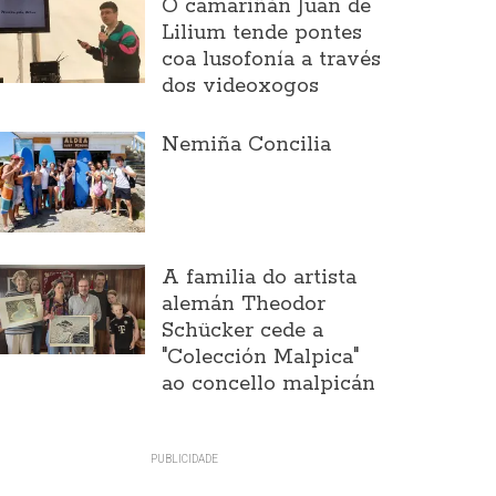
O camariñán Juan de
Lilium tende pontes
coa lusofonía a través
dos videoxogos
Nemiña Concilia
A familia do artista
alemán Theodor
Schücker cede a
"Colección Malpica"
ao concello malpicán