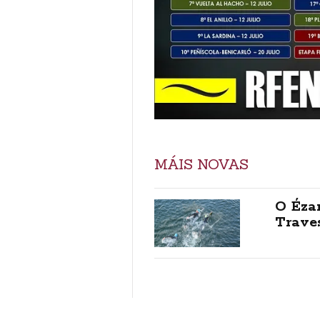
MÁIS NOVAS
O Ézar
Trave