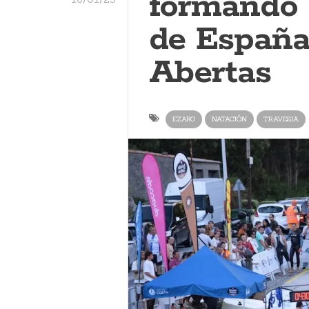
formando 
de España
Abertas
EZARO
NATACIÓN
TRAVESIA