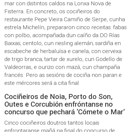
mar con distintos caldos na Lonxa Nova de
Fisterra. En concreto, os cociñeiros do
restaurante Pepe Vieira Camiño de Serpe, cunha
estrela Michelín, prepararon cinco receitas: fabas
con polbo, acompañada dun caíño da DO Rías
Baixas; centolo, cun riesling alemán; sardiña en
escabeche de herbaluísa e canela, con cervexa
de trigo branca; tartar de xurelo, cun Godello de
Valdeorras, e ourizo con mazá, cun champaña
francés. Pero as sesións de cociña non paran e
este mércores será a cita final
Cociñeiros de Noia, Porto do Son,
Outes e Corcubión enfróntanse no
concurso que pechará ‘Cómete o Mar’
Cinco cociñeiros doutros tantos locais
enfrontaranse mañá na final do concurso de