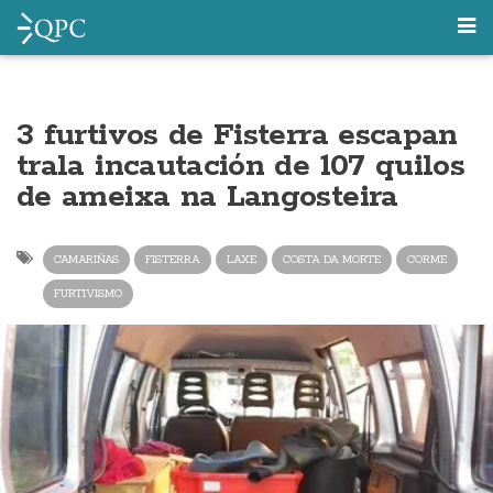
3 furtivos de Fisterra escapan
trala incautación de 107 quilos
de ameixa na Langosteira
CAMARIÑAS
FISTERRA
LAXE
COSTA DA MORTE
CORME
FURTIVISMO