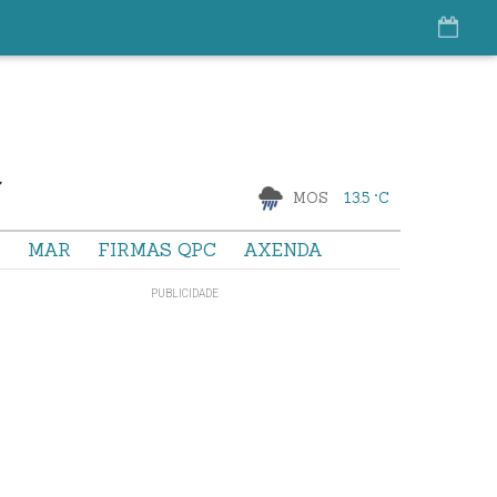
MOS
13.5 °C
S
MAR
FIRMAS QPC
AXENDA