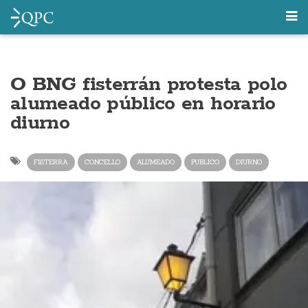
O BNG fisterrán protesta polo
alumeado público en horario
diurno
FISTERRA
CONCELLO
ALUMEADO
PUBLICO
DIURNO