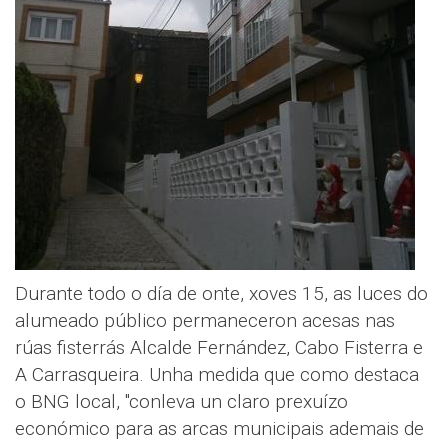
Durante todo o día de onte, xoves 15, as luces do
alumeado público permaneceron acesas nas
rúas fisterrás Alcalde Fernández, Cabo Fisterra e
A Carrasqueira. Unha medida que como destaca
o BNG local, "conleva un claro prexuízo
económico para as arcas municipais ademais de