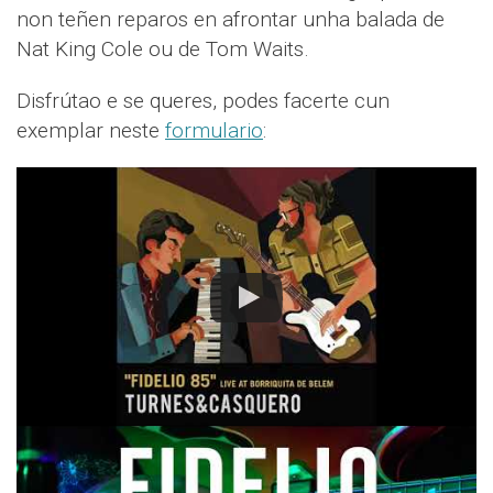
non teñen reparos en afrontar unha balada de
Nat King Cole ou de Tom Waits.
Disfrútao e se queres, podes facerte cun
exemplar neste
formulario
: