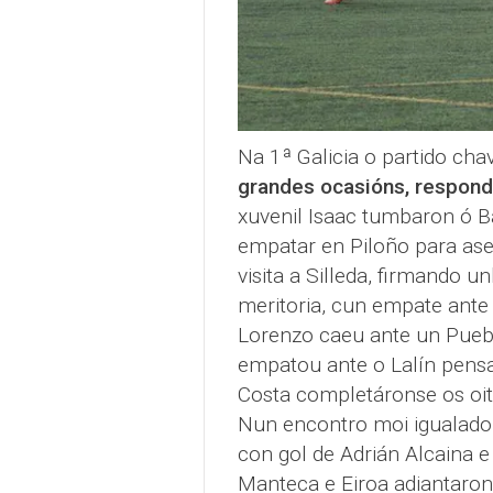
Na 1ª Galicia o partido cha
grandes ocasións, respond
xuvenil Isaac tumbaron ó Ba
empatar en Piloño para aseg
visita a Silleda, firmando u
meritoria, cun empate ante 
Lorenzo caeu ante un Pueb
empatou ante o Lalín pensa
Costa completáronse os oita
Nun encontro moi igualado
con gol de Adrián Alcaina e
Manteca e Eiroa adiantaron 