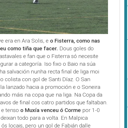
ve era en Ara Solis, e
o Fisterra, como nas
eu como tiña que facer.
Dous goles do
stavales e fan que o Fisterra só necesite
urar a categoría. Iso fixo o Baio na súa
nha salvación nunha recta final de liga moi
o colista con gol de Santi Díaz. O San
la lanzado hacia a promoción e o Soneira
ndo máis na copa que na liga. Na Copa da
vos de final cos catro partidos que faltaban.
 e tenso
o Muxía venceu ó Corme
por 1-0
 deixan todo para a volta. En Malpica
ós locais, pero un gol de Fabián dalle