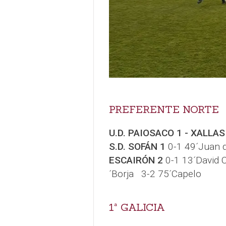
PREFERENTE NORTE
U.D. PAIOSACO 1 - XALLAS 
S.D. SOFÁN 1
0-1 49´Juan 
ESCAIRÓN 2
0-1 13´David 
´Borja 3-2 75´Capelo
1ª GALICIA