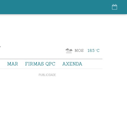
MOS
18.5 °C
S
MAR
FIRMAS QPC
AXENDA