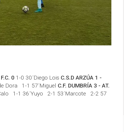
F.C. 0
1-0 30´Diego Lois
C.S.D ARZÚA 1 -
de Dora 1-1 57´Miguel
C.F. DUMBRÍA 3 - AT.
Calo 1-1 36´Yuyo 2-1 53´Marcote 2-2 57