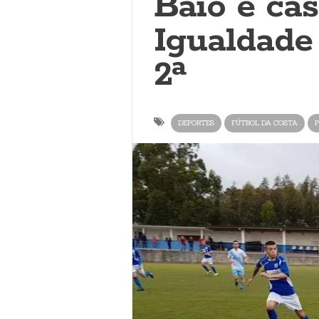
Baio e cas
Igualdade
2ª
DEPORTES
FÚTBOL DA COSTA
P