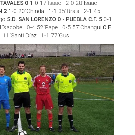
ASTAVALES 0
1-0 17´Isaac 2-0 28´Isaac
N 2
1-0 20´Chinda 1-1 35´Brais 2-1 45
ego
S.D. SAN LORENZO 0 - PUEBLA C.F. 5
0-1
34´Xacobe 0-4 52´Pape 0-5 57´Changui
C.F.
 11´Santi Díaz 1-1 77´Gus