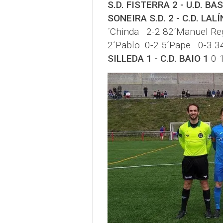
S.D. FISTERRA 2 - U.D. B
SONEIRA S.D. 2 - C.D. LALÍ
´Chinda 2-2 82´Manuel R
2´Pablo 0-2 5´Pape 0-3 
SILLEDA 1 - C.D. BAIO 1
0-1