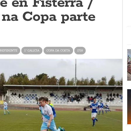
e en Fisterra /
 na Copa parte
REFERENTE
1ª GALICIA
COPA DA COSTA
1718