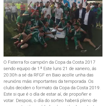
O Fisterra foi campión da Copa da Costa 2017
sendo equipo de 1ª Este luns 21 de xaneiro, ás
20:30h a sé da RFGF en Baio acolle unha das
reunións máis importantes da temporada. Os
clubs deciden o formato da Copa da Costa 2019.
Este si que é o día de estar aí, de propoñer e
votar. Despois, o día do sorteo haberá pleno de