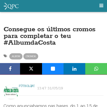
Consegue os últimos cromos
para completar o teu
#AlbumdaCosta
ALBUM
CROMOS
FÚTBOLQPC
13:47 31/05/19
Como anunciabamos nas bases, do 1 ao 15 de