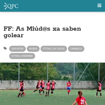
FF: As Miúd@s xa saben
golear
DEPORTES
MUROS
FÚTBOL DA COSTA
CARBALLO
FUTBOL FEMININO