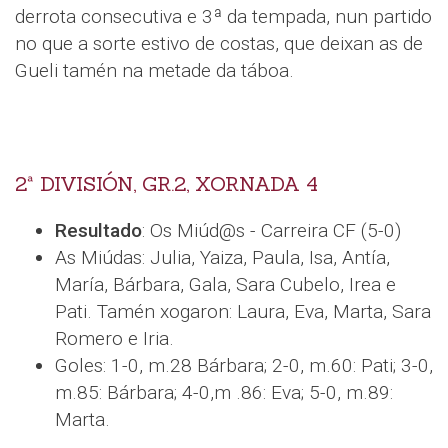
derrota consecutiva e 3ª da tempada, nun partido
no que a sorte estivo de costas, que deixan as de
Gueli tamén na metade da táboa.
2ª DIVISIÓN, GR.2, XORNADA 4
Resultado
: Os Miúd@s - Carreira CF (5-0)
As Miúdas: Julia, Yaiza, Paula, Isa, Antía,
María, Bárbara, Gala, Sara Cubelo, Irea e
Pati. Tamén xogaron: Laura, Eva, Marta, Sara
Romero e Iria.
Goles: 1-0, m.28 Bárbara; 2-0, m.60: Pati; 3-0,
m.85: Bárbara; 4-0,m .86: Eva; 5-0, m.89:
Marta.