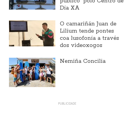
público" polo Centro de
Día XA
O camariñán Juan de
Lilium tende pontes
coa lusofonía a través
dos videoxogos
Nemiña Concilia