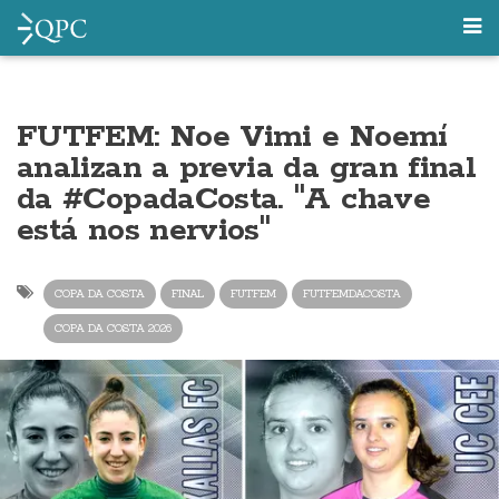
FUTFEM: Noe Vimi e Noemí
analizan a previa da gran final
da #CopadaCosta. "A chave
está nos nervios"
COPA DA COSTA
FINAL
FUTFEM
FUTFEMDACOSTA
COPA DA COSTA 2026