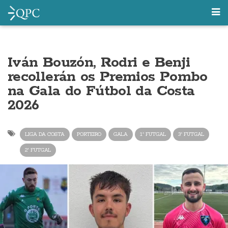
Iván Bouzón, Rodri e Benji
recollerán os Premios Pombo
na Gala do Fútbol da Costa
2026
LIGA DA COSTA
PORTEIRO
GALA
1ª FUTGAL
3ª FUTGAL
2ª FUTGAL