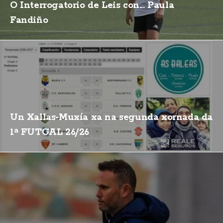
O Interrogatorio de Leis con... Paula
Fandiño
Un Xallas-Muxía xa na segunda xornada da
1ª FUTGAL 26/26