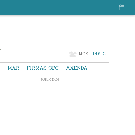
MOS
14.6 °C
S
MAR
FIRMAS QPC
AXENDA