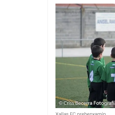
Xallas FC prebenxamín