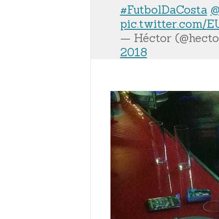
#FutbolDaCosta
@
pic.twitter.com/
— Héctor (@hect
2018