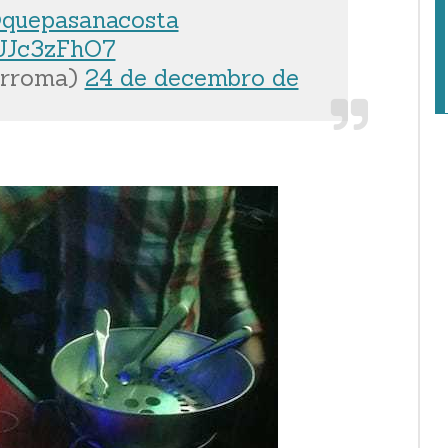
quepasanacosta
EUJc3zFhO7
orroma)
24 de decembro de