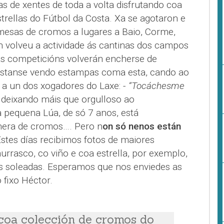
s de xentes de toda a volta disfrutando coa
trellas do Fútbol da Costa. Xa se agotaron e
mesas de cromos a lugares a Baio, Corme,
 volveu a actividade ás cantinas dos campos
das competicións volverán encherse de
estanse vendo estampas coma esta, cando ao
 a un dos xogadores do Laxe: -
“Tocáchesme
, deixando máis que orgulloso ao
a pequena Lúa, de só 7 anos, está
era de cromos…. Pero n
on só nenos están
Estes días recibimos fotos de maiores
rrasco, co viño e coa estrella, por exemplo,
s soleadas. Esperamos que nos enviedes as
fixo Héctor.
coa colección de cromos do