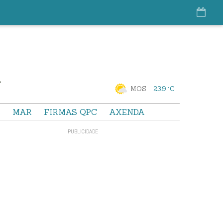
MOS
23.9 °C
S
MAR
FIRMAS QPC
AXENDA