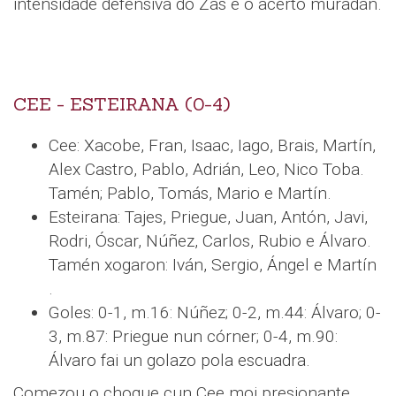
intensidade defensiva do Zas e o acerto muradán.
CEE - ESTEIRANA (0-4)
Cee: Xacobe, Fran, Isaac, Iago, Brais, Martín,
Alex Castro, Pablo, Adrián, Leo, Nico Toba.
Tamén; Pablo, Tomás, Mario e Martín.
Esteirana: Tajes, Priegue, Juan, Antón, Javi,
Rodri, Óscar, Núñez, Carlos, Rubio e Álvaro.
Tamén xogaron: Iván, Sergio, Ángel e Martín
.
Goles: 0-1, m.16: Núñez; 0-2, m.44: Álvaro; 0-
3, m.87: Priegue nun córner; 0-4, m.90:
Álvaro fai un golazo pola escuadra.
Comezou o choque cun Cee moi presionante,