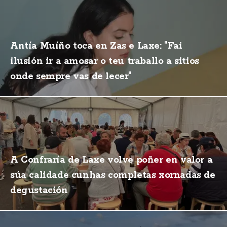
Antía Muíño toca en Zas e Laxe: "Fai
ilusión ir a amosar o teu traballo a sitios
onde sempre vas de lecer"
A Confraría de Laxe volve poñer en valor a
súa calidade cunhas completas xornadas de
degustación