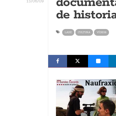
documenta
13/06/09
de histori
LAXE
CULTURA
VÍDEOS