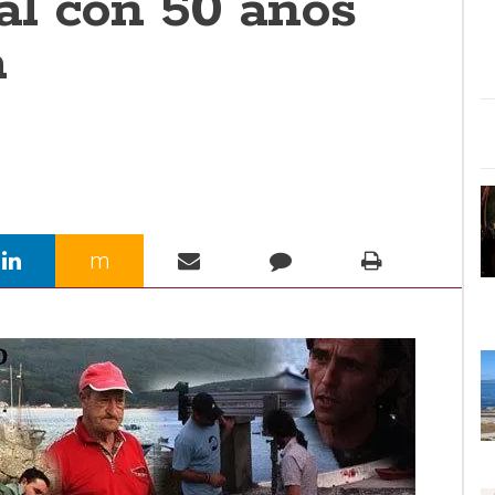
l con 50 anos
a
m