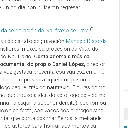
e un bo día non puideron regresar.
O
as do estudio de gravación
Mandeo Records
,
mellores imaxes da procesión da Virxe do
do Naufraxio.
Conta ademais música
 documental do propio Daniel López,
director
 voz gastada presenta coa súa voz en off o
ada que representa aquel que pasou anos e
logo daquel tráxico naufraxio. Figuras como
me que trouxo a idea do acto logo de velo no
rina na esquina superior dereita), que tomou
cción da festa, son varios dos protagonistas
tal que conta cos mariñeiros, a meirande
an de actores para honrar aos mortos da