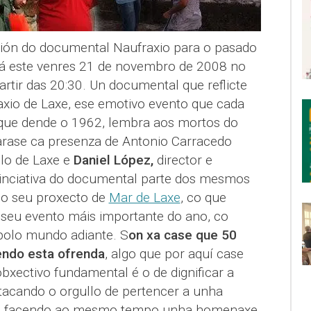
ción do documental Naufraxio para o pasado
rá este venres 21 de novembro de 2008 no
artir das 20:30. Un documental que reflicte
xio de Laxe, ese emotivo evento que cada
que dende o 1962, lembra aos mortos do
arase ca presenza de Antonio Carracedo
lo de Laxe e
Daniel López,
director e
 inciativa do documental parte dos mesmos
 do seu proxecto de
Mar de Laxe
, co que
 seu evento máis importante do ano, co
olo mundo adiante. S
on xa case que 50
endo esta ofrenda
, algo que por aquí case
bxectivo fundamental é o de dignificar a
stacando o orgullo de pertencer a unha
ar, facendo ao mesmo tempo unha homenaxe