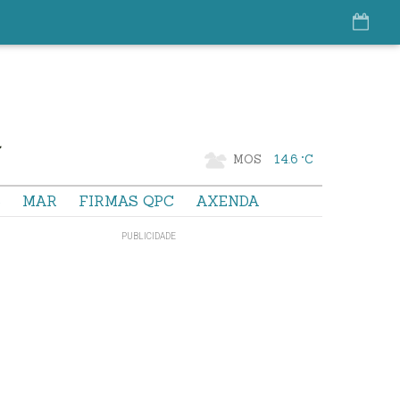
MOS
14.6 °C
S
MAR
FIRMAS QPC
AXENDA