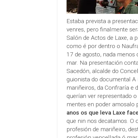
Estaba prevista a presenta
venres, pero finalmente se
Salón de Actos de Laxe, a p
como é por dentro o Naufra
17 de agosto, nada menos 
mar. Na presentación cont
Sacedón, alcalde do Concel
guionista do documental A
mariñeiros, da Confraría e
querían ver representado o
mentes en poder amosalo p
anos os que leva Laxe fac
que nin nos decatamos. O o
profesión de mariñeiro, de
profesión vencellada ó m