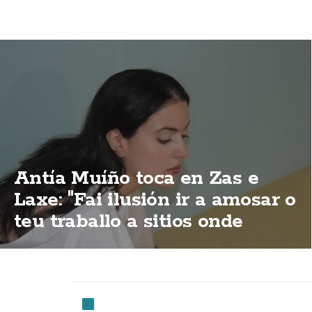
Antía Muíño toca en Zas e
Laxe: "Fai ilusión ir a amosar o
teu traballo a sitios onde
sempre vas de lecer"