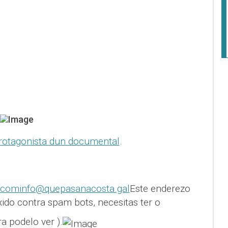
protagonista dun documental
.
.com
info@quepasanacosta.gal
Este enderezo
xido contra spam bots, necesitas ter o
ra podelo ver
).