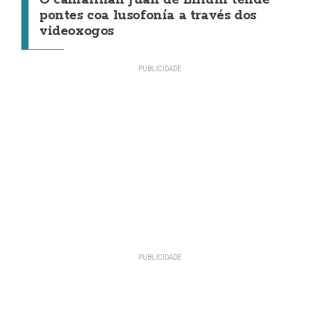
O camariñán Juan de Lilium tende
pontes coa lusofonía a través dos
videoxogos