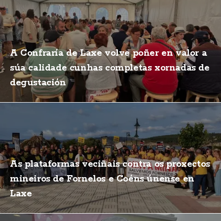
A Confraría de Laxe volve poñer en valor a
súa calidade cunhas completas xornadas de
degustación
As plataformas veciñais contra os proxectos
mineiros de Fornelos e Coéns únense en
Laxe