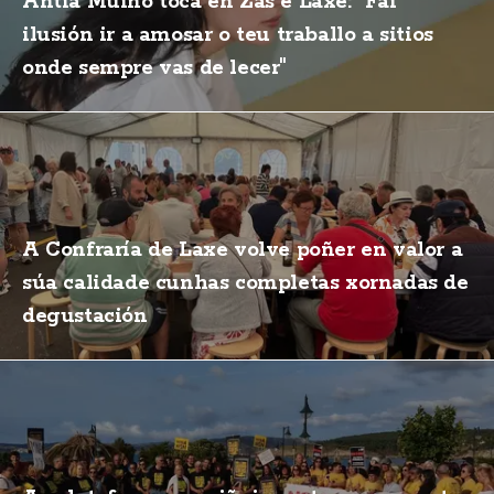
Antía Muíño toca en Zas e Laxe: "Fai
ilusión ir a amosar o teu traballo a sitios
onde sempre vas de lecer"
A Confraría de Laxe volve poñer en valor a
súa calidade cunhas completas xornadas de
degustación