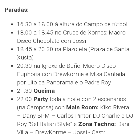
Paradas:
16.30 a 18.00 á altura do Campo de fútbol
18.00 a 18.45 no Cruce de Xornes: Macro
Disco Chocolate con Jossi
18.45 a 20.30 na Plazoleta (Praza de Santa
Xusta)
20.30 na Igrexa de Buño: Macro Disco
Euphoria con Drewkorme e Misa Cantada
por Lito da Panorama e o Padre Roy
21.30
Queima
22.00
Party
toda a noite con 2 escenarios
(na Camposa) con
Main Room:
Kiko Rivera
– Dany BPM – Carlos Pintor-DJ Charlie e DJ
Roy “Set Italian Style” e
Zona Techno:
Dani
Villa – DrewKorme – Jossi - Castri