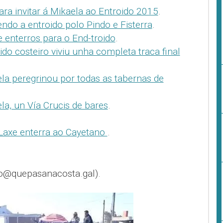
ra invitar á Mikaela ao Entroido 2015
.
do a entroido polo Pindo e Fisterra
.
 enterros para o End-troido
.
ido costeiro viviu unha completa traca final
la peregrinou por todas as tabernas de
la, un Vía Crucis de bares
.
Laxe enterra ao Cayetano
.
o@quepasanacosta.gal).