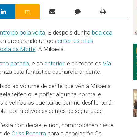
m
ntroido pola volta
. E despois dunha
boa cea
dan preparando un dos
enterros máis
Costa da Morte
: A Mikaela.
 ano pasado
, e do
anterior
, e de todos os
Vía
niza esta fantástica cacharela andante.
ebido ao volume de xente que vén á Mikaela
aela teñen que poñer algunha norma, e
s e vehículos que participen no desfile, terán
le, por motivos evidentes de seguridade.
 festa non decae, e non, comprobádeo neste
do de
Criss Becerra
para a Asociación Os