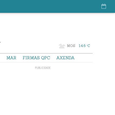
MOS
14.6 °C
S
MAR
FIRMAS QPC
AXENDA