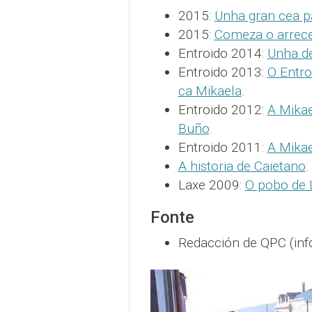
2015:
Unha gran cea pa
2015:
Comeza o arrecen
Entroido 2014:
Unha de
Entroido 2013:
O Entro
ca Mikaela
.
Entroido 2012:
A Mikae
Buño
.
Entroido 2011:
A Mikae
A historia de Caietano
.
Laxe 2009:
O pobo de 
Fonte
Redacción de QPC (inf