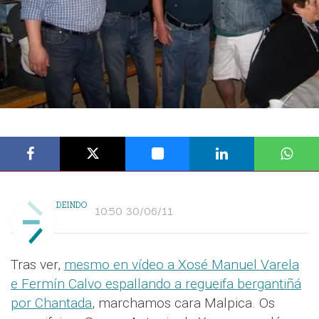
DEINDO
10:50 30/06/11
Tras ver,
mesmo en vídeo a Xosé Manuel Varela
e Fermín Calvo espallando a regueifa bergantiñá
por Chantada
, marchamos cara Malpica. Os