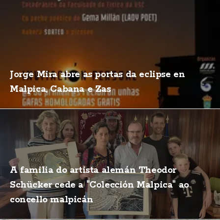
Jorge Mira abre as portas da eclipse en
Malpica, Cabana e Zas
A familia do artista alemán Theodor
Schücker cede a "Colección Malpica" ao
concello malpicán