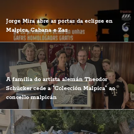
Jorge Mira abre as portas da eclipse en
Malpica, Cabana e Zas
A familia do artista alemán Theodor
Schücker cede a "Colección Malpica" ao
concello malpicán