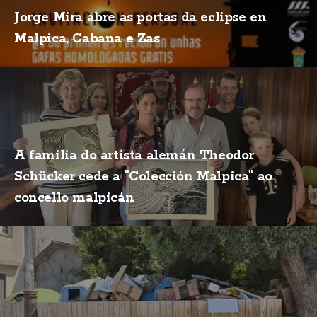
Jorge Mira abre as portas da eclipse en
Malpica, Cabana e Zas
A familia do artista alemán Theodor
Schücker cede a "Colección Malpica" ao
concello malpicán