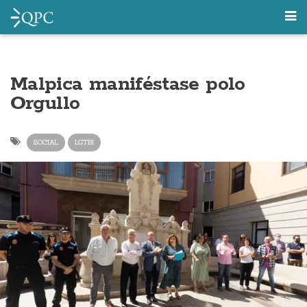
Malpica maniféstase polo
Orgullo
SOCIAL
LGTBI