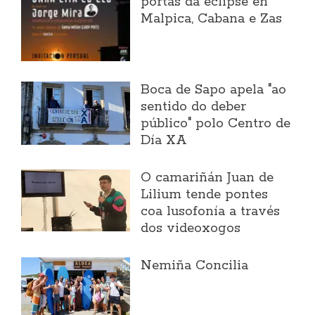
portas da eclipse en
Malpica, Cabana e Zas
Boca de Sapo apela "ao
sentido do deber
público" polo Centro de
Día XA
O camariñán Juan de
Lilium tende pontes
coa lusofonía a través
dos videoxogos
Nemiña Concilia