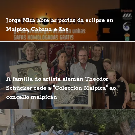
Jorge Mira abre as portas da eclipse en
Malpica, Cabana e Zas
A familia do artista alemán Theodor
Schücker cede a "Colección Malpica" ao
concello malpicán