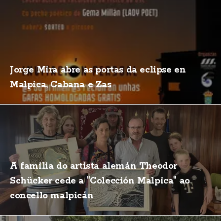
Jorge Mira abre as portas da eclipse en
Malpica, Cabana e Zas
A familia do artista alemán Theodor
Schücker cede a "Colección Malpica" ao
concello malpicán