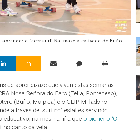
l aprender a facer surf. Na imaxe a cativada de Buño
m
óns de aprendizaxe que viven estas semanas
 CRA Nosa Señora do Faro (Tella, Ponteceso),
tero (Buño, Malpica) e o CEIP Milladoiro
de a través del surfing” estalles servindo
o educativo, na mesma liña que
o pioneiro “O
f no canto da vela.