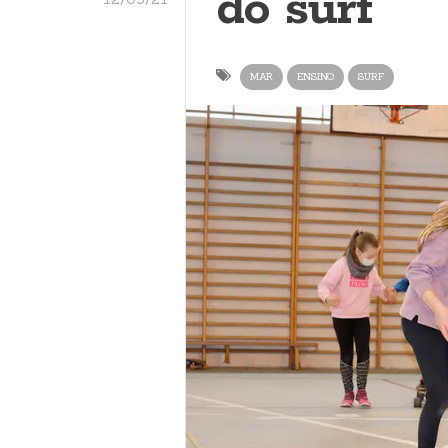
do surf
MAR
ENSINO
SURF