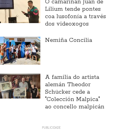
O camariñán Juan de
Lilium tende pontes
coa lusofonía a través
dos videoxogos
Nemiña Concilia
A familia do artista
alemán Theodor
Schücker cede a
"Colección Malpica"
ao concello malpicán