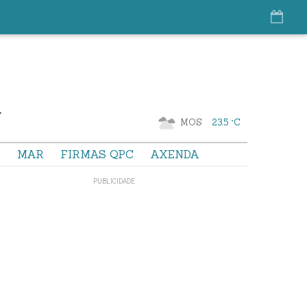
MOS
23.5 °C
S
MAR
FIRMAS QPC
AXENDA